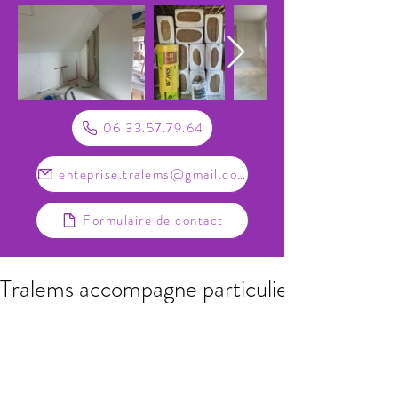
06.33.57.79.64
enteprise.tralems@gmail.com
Formulaire de contact
Tralems accompagne particuliers et profess