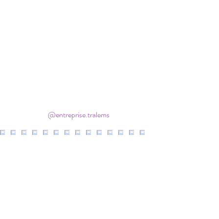
Prestations
& services
>
ivez-nous sur Instagram & Facebook
@entreprise.tralems